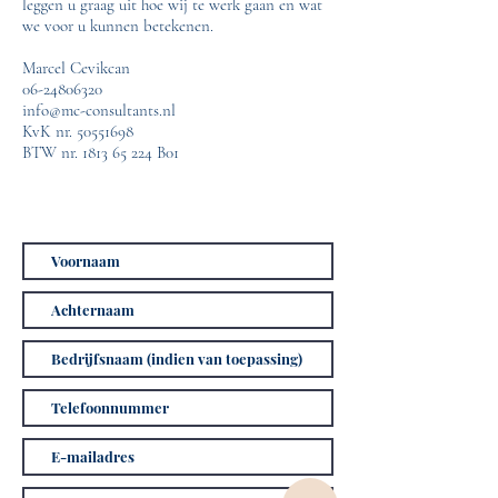
leggen u graag uit hoe wij te werk gaan en wat
we voor u kunnen betekenen.
Marcel Cevikcan
06-24806320
info@mc-consultants.nl
KvK nr.
50551698
BTW nr.
1813 65 224
B01