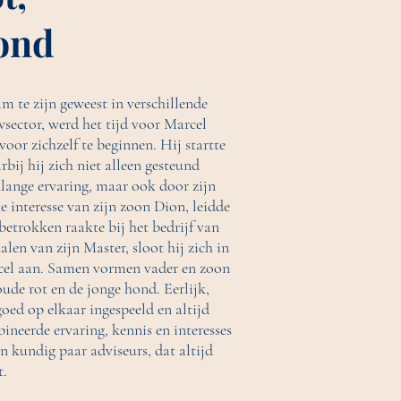
ond
m te zijn geweest in verschillende
sector, werd het tijd voor Marcel
oor zichzelf te beginnen. Hij startte
ij hij zich niet alleen gesteund
nlange ervaring, maar ook door zijn
e interesse van zijn zoon Dion, leidde
 betrokken raakte bij het bedrijf van
alen van zijn Master, sloot hij zich in
rcel aan. Samen vormen vader en zoon
de rot en de jonge hond. Eerlijk,
goed op elkaar ingespeeld en altijd
neerde ervaring, kennis en interesses
n kundig paar adviseurs, dat altijd
t.