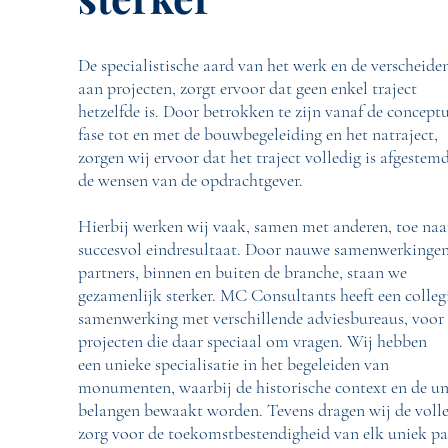
De specialistische aard van het werk en de verscheide
aan projecten, zorgt ervoor dat geen enkel traject
hetzelfde is. Door betrokken te zijn vanaf de concept
fase tot en met de bouwbegeleiding en het natraject,
zorgen wij ervoor dat het traject volledig is afgestem
de wensen van de opdrachtgever.
Hierbij werken wij vaak, samen met anderen, toe naa
succesvol eindresultaat. Door nauwe samenwerkinge
partners, binnen en buiten de branche, staan we
gezamenlijk sterker. MC Consultants heeft een colleg
samenwerking met verschillende adviesbureaus, voor
projecten die daar speciaal om vragen. Wij hebben
een unieke specialisatie in het begeleiden van
monumenten, waarbij de historische context en de u
belangen bewaakt worden. Tevens dragen wij de voll
zorg voor de toekomstbestendigheid van elk uniek p