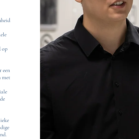
nheid
uele
d op
r een
n met
iale
 de
nieke
edige
and.