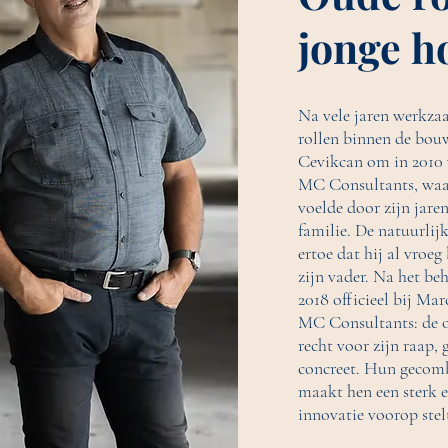
jonge h
Na vele jaren werkzaa
rollen binnen de bouw
Cevikcan om in 2010 v
MC Consultants, waarb
voelde door zijn jare
familie. De natuurlijk
ertoe dat hij al vroeg
zijn vader. Na het beh
2018 officieel bij Ma
MC Consultants: de ou
recht voor zijn raap, 
concreet. Hun gecombi
maakt hen een sterk e
innovatie voorop stel