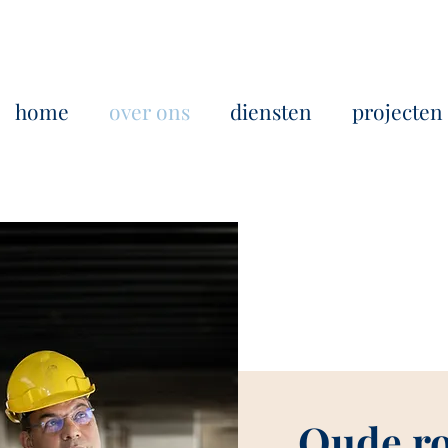
home
over ons
diensten
projecten
Oude ro